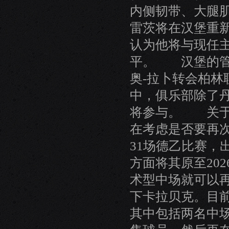
内侧韧带、大腿
雷茨将在汉堡重
认为他将与现任主
平。 汉堡的管
奥-拉卜转会柏
中，俱乐部除了丹
将参与。 关于
在考虑是否要再
31场德乙比赛，
方面将其原至20
术型中场就可以
下卡拉贝克。目
其中包括两名中