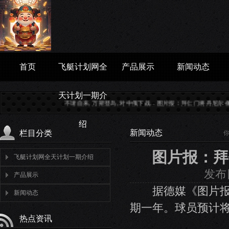
首页
飞艇计划网全
产品展示
新闻动态
天计划一期介
不请自来, 万斯登岛, 对中俄下战...
图片报：拜仁门将丹尼尔-佩雷茨...
银
绍
新闻动态
栏目分类
图片报：拜
飞艇计划网全天计划一期介绍
发布日
产品展示
据德媒《图片报》
新闻动态
期一年。球员预计
热点资讯