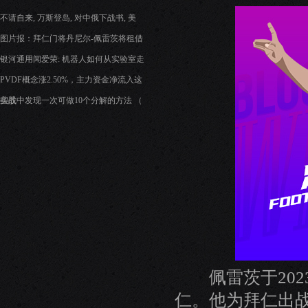
不请自来, 万斯登岛, 对中俄下战书, 美
图片报：拜仁门将丹尼尔-佩雷茨将租借
银河通用闻爱荣: 机器人如何从实验室走
PVDF概念涨2.50%，主力资金净流入这
些股
实战中发现一次可做10个分解的方法 （
佩雷茨于2023
仁。他为拜仁出战